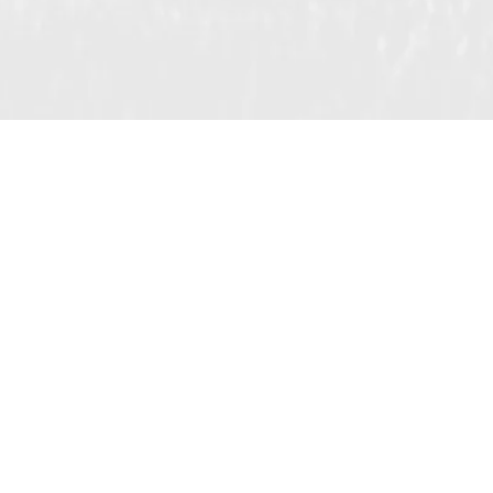
link-alternatif
RTP-Live-Slot-Gacor
alu
tuk
ate