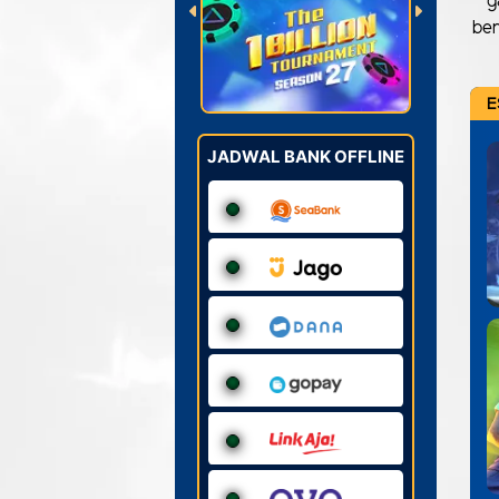
g
ber
E
JADWAL BANK OFFLINE