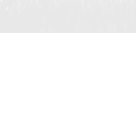
JADWAL BANK
Video Tutorial
Lisensi
SLOT ONLINE TERPERCAYA DI INDONESIA
 selalu menjaga bentuk pelayanan dan kualitas dari situs kami.
Pastikan Anda sel
 cek di situs official Kingjr99. Anda dapat juga melakukan pencarian di Google un
uan yang mengatasnamakan brand kami. Kingjr99 selalu memberikan informasi upd
uk mengakses situs web kami.