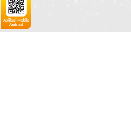
voucher88
MOBILE
KINGJR99 AGEN JUDI 
Kingjr99 situs judi online terbaik dan terlengkap
mengakses situs web resmi Kingjr99 yang dapat Anda
keyword Kingjr99 agar terhindar dari situs penip
terkait link alternatif yang dapat Anda gunakan unt