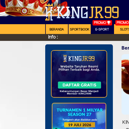
PROMO
PROM
BERANDA
SPORTBOOK
E-SPORT
SLOT
Info :
Be
KIN