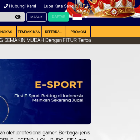
Hubungi Kami
Lupa Kata Sandi?
DAFTAR
ANGKAS
TEMBAK IKAN
REFERRAL
PROMOSI
Dengan FITUR Terbaru, Deposit Via : - VIRTUAL ACCOUNT - E-
 oleh profesional gamer. Berbagai jenis