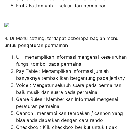
Exit : Button untuk keluar dari permainan
4. Di Menu setting, terdapat beberapa bagian menu
untuk pengaturan permainan
UI : menampilkan informasi mengenai keseluruhan
fungsi tombol pada permaina
Pay Table : Menampilkan informasi jumlah
banyaknya tembak ikan bergantung pada jenisny
Voice : Mengatur seluruh suara pada permainan
baik musik dan suara pada permaina
Game Rules : Memberikan Informasi mengenai
peraturan permaina
Cannon : menampilkan tembakan / cannon yang
bisa anda dapatkan dengan cara rando
Checkbox : Klik checkbox berikut untuk tidak