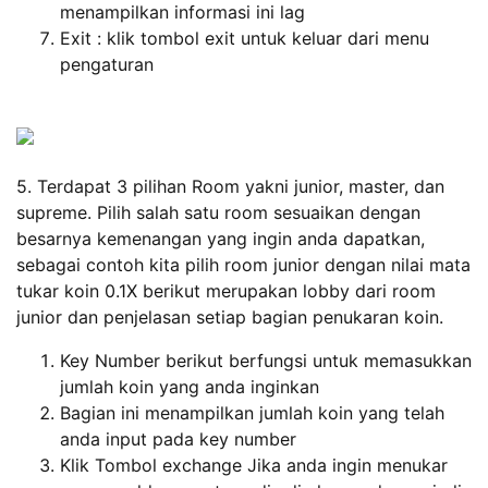
menampilkan informasi ini lag
Exit : klik tombol exit untuk keluar dari menu
pengaturan
5. Terdapat 3 pilihan Room yakni junior, master, dan
supreme. Pilih salah satu room sesuaikan dengan
besarnya kemenangan yang ingin anda dapatkan,
sebagai contoh kita pilih room junior dengan nilai mata
tukar koin 0.1X berikut merupakan lobby dari room
junior dan penjelasan setiap bagian penukaran koin.
Key Number berikut berfungsi untuk memasukkan
jumlah koin yang anda inginkan
Bagian ini menampilkan jumlah koin yang telah
anda input pada key number
Klik Tombol exchange Jika anda ingin menukar