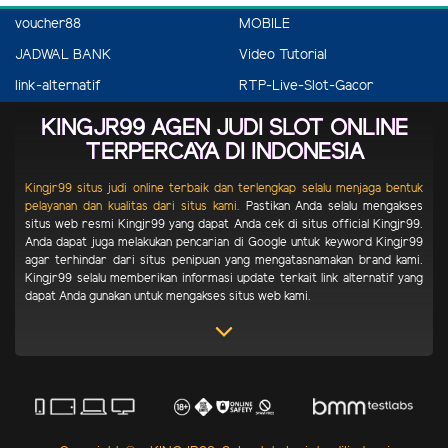
voucher88
MOBILE
JADWAL BANK
Video Tutorial
link-alternatif
RTP-Live-Slot-Gacor
KINGJR99 AGEN JUDI SLOT ONLINE
TERPERCAYA DI INDONESIA
Kingjr99 situs judi online terbaik dan terlengkap selalu menjaga bentuk
pelayanan dan kualitas dari situs kami.
Pastikan Anda selalu mengakses
situs web resmi Kingjr99 yang dapat Anda cek di situs official Kingjr99.
Anda dapat juga melakukan pencarian di Google untuk keyword Kingjr99
agar terhindar dari situs penipuan yang mengatasnamakan brand kami.
Kingjr99 selalu memberikan informasi update terkait link alternatif yang
dapat Anda gunakan untuk mengakses situs web kami.