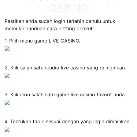
CASINO
Pastikan anda sudah login terlebih dahulu untuk
memulai panduan cara betting berikut:
1. Pilih menu game LIVE CASINO.
2. Klik salah satu studio live casino yang di inginkan.
3. Klik icon salah satu game live casino favorit anda
4. Tentukan table sesuai dengan yang ingin dimainkan.