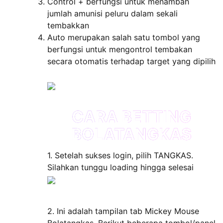
Control + berfungsi untuk menambah
jumlah amunisi peluru dalam sekali
tembakkan
Auto merupakan salah satu tombol yang
berfungsi untuk mengontrol tembakan
secara otomatis terhadap target yang dipilih
CARA BETTING
BOLATANGKAS
1. Setelah sukses login, pilih TANGKAS.
Silahkan tunggu loading hingga selesai
2. Ini adalah tampilan tab Mickey Mouse