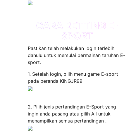
CARA BETTING E-
SPORT
Pastikan telah melakukan login terlebih
dahulu untuk memulai permainan taruhan E-
sport.
1. Setelah login, pilih menu game E-sport
pada beranda KINGJR99
2. Pilih jenis pertandingan E-Sport yang
ingin anda pasang atau pilih All untuk
menampilkan semua pertandingan .