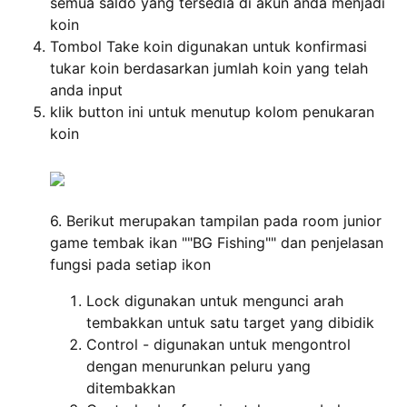
semua saldo yang tersedia di akun anda menjadi
koin
Tombol Take koin digunakan untuk konfirmasi
tukar koin berdasarkan jumlah koin yang telah
anda input
klik button ini untuk menutup kolom penukaran
koin
6. Berikut merupakan tampilan pada room junior
game tembak ikan ""BG Fishing"" dan penjelasan
fungsi pada setiap ikon
Lock digunakan untuk mengunci arah
tembakkan untuk satu target yang dibidik
Control - digunakan untuk mengontrol
dengan menurunkan peluru yang
ditembakkan