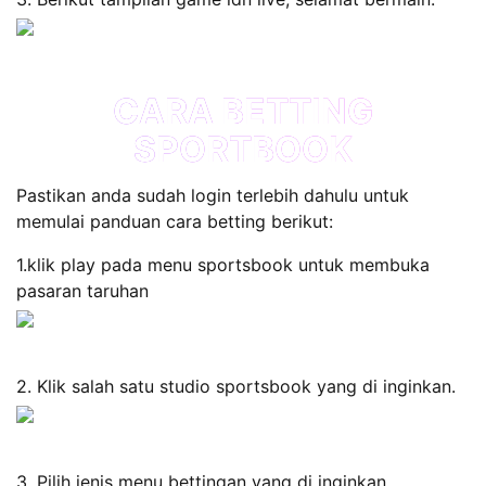
CARA BETTING
SPORTBOOK
Pastikan anda sudah login terlebih dahulu untuk
memulai panduan cara betting berikut:
1.klik play pada menu sportsbook untuk membuka
pasaran taruhan
2. Klik salah satu studio sportsbook yang di inginkan.
3. Pilih jenis menu bettingan yang di inginkan